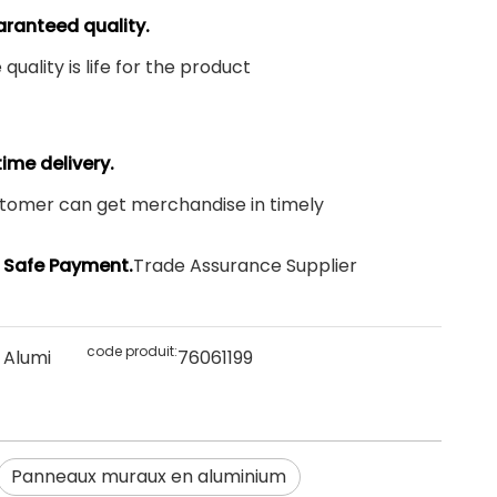
ranteed quality.
 quality is life for the product
time delivery.
tomer can get merchandise in timely
Safe Payment.
Trade Assurance Supplier
code produit:
 Alumi
76061199
Panneaux muraux en aluminium