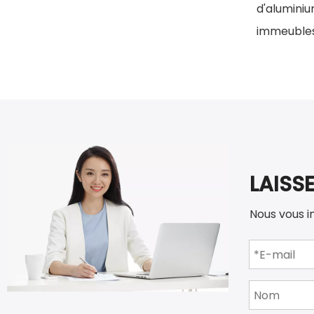
d'alumini
immeubles 
LAISS
Nous vous i