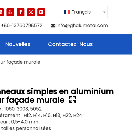
Français
+86-13760798572
info@ghalumetal.com

Nouvelles
Contactez-Nous
our façade murale
neaux simples en aluminium
r façade murale
e : 1060, 3003, 5052
ament : H12, H14, H16, H18, H22, H24
seur : 0,5-4,0 mm
 : tailles personnalisées