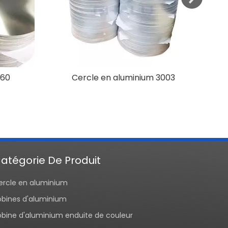
060
Cercle en aluminium 3003
Pann
atégorie De Produit
ercle en aluminium
obines d'aluminium
obine d'aluminium enduite de couleur