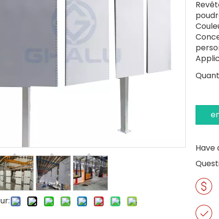
Revêt
poudr
Couleu
Concep
perso
Appli
Quanti
e
Have 
Quest
ur: