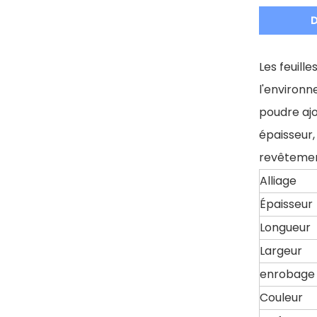
D
Les feuill
l'environn
poudre aj
épaisseur,
revêtemen
Alliage
Épaisseur
Longueur
Largeur
enrobage
Couleur