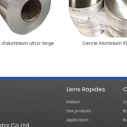
 d'aluminium ultra-large
Cercle Aluminium 1
Liens Rapides
C
Maison
C
Des produits
B
Application
B
try Co Ltd