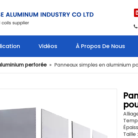

ication
Vidéos
À Propos De Nous
'aluminium perforée
»
Panneaux simples en aluminium p
Pan
pou
Alliag
Tempér
Épais
Taille