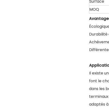
Surface
MOQ
Avantages
Écologique
Durabilité
Achèveme
Différente
Applicati
Il existe 
font le ch
dans les b
terminaux 
adaptés à 