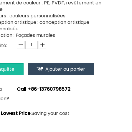
ement de couleur : PE, PVDF, revêtement en
e
rs : couleurs personnalisées
tion artistique : conception artistique
nnalisée
cation : Façades murales
té:
nquête
Ajouter au panier
a
Call +86-13760798572
ion?
Lowest Price.
Saving your cost